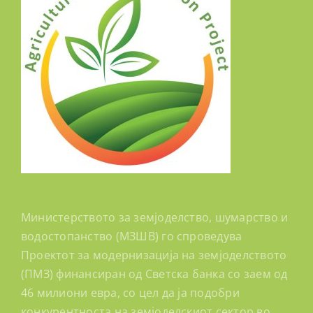
Министерството за земјоделство, шумарство и
водостопанство (МЗШВ) го спроведува
Проектот за модернизација на земјоделството
(ПМЗ) финансиран од Светска банка со заем од
46 милиони евра, со цел да ја подобри
конкурентноста на земјоделскиот сектор во