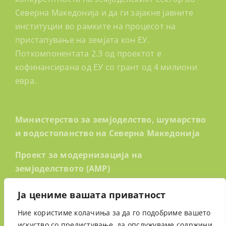
Северна Македонија и да ги зајакне јавните
институции во рамките на процесот на
пристапување на земјата кон ЕУ.
Поткомпонентата 2.3 од проектот е
кофинансирана од ЕУ со грант од 4 милиони
евра.
Министерство за земјоделство, шумарство
и водостопанство на Северна Македонија
Проект за модернизација на
земјоделството (AMP)
ул.”Ленинова” бр.2
Ја цениме вашата приватност
1 000 Скопје, Северна Македонија
Ние користиме колачиња за да го подобриме вашето
искуство со прелистување, да опслужуваме содржини